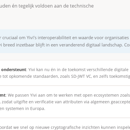
uden én tegelijk voldoen aan de technische
ar cruciaal om Yivi’s interoperabiliteit en waarde voor organisatie
breed inzetbaar blijft in een veranderend digitaal landschap. Conc
n ondersteunt
: Yivi kan nu én in de toekomst verschillende digita
e tot opkomende standaarden, zoals SD-JWT VC, en zelfs toekomsti
rmt
: We passen Yivi aan om te werken met open ecosystemen zoals 
, zodat uitgifte en verificatie van attributen via algemeen geaccept
 en systemen in Europa.
Doordat we snel op nieuwe cryptografische inzichten kunnen inspelen