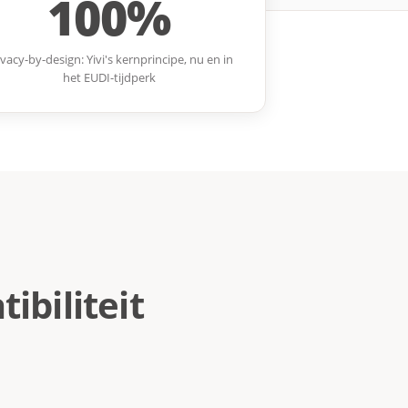
100%
ivacy-by-design: Yivi's kernprincipe, nu en in
het EUDI-tijdperk
ibiliteit