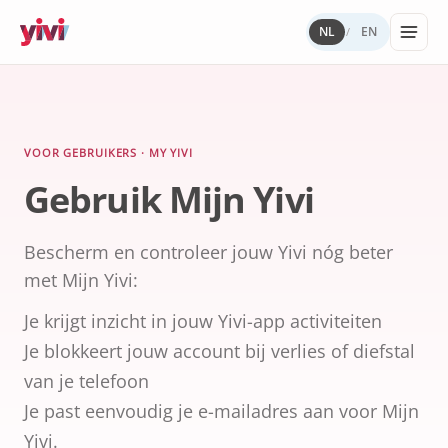
NL
EN
/
Diensten
Mijn Yivi
Digitale
Yivi
VOOR ORGANISATIES
VOOR GEBRUIKERS
WAAROM YIVI
VOOR DE COMMUNITY
Autonomi
landschap
Diensten, sectoren en regelgeving voor
Alles over de Yivi-app op jouw telefoon.
Missie, governance en open source.
Meedenken, bouwen, bijdragen.
VOOR GEBRUIKERS · MY YIVI
Producten
Yivi in de praktijk.
gebouwd me
Gebruik Mijn Yivi
Wat kan
Yivi voor
Yivi.
ik
Open
ontwikkela
opslaan
source
en delen?
(GitHub)
Bescherm en controleer jouw Yivi nóg beter
Kennisban
Sectoren
met Mijn Yivi:
Energie, zorg
Privacy
Werken bij
overheid,
en
ons
verzekeringe
Je krijgt inzicht in jouw Yivi-app activiteiten
veiligheid
Je blokkeert jouw account bij verlies of diefstal
Internatio
van je telefoon
digitale
identiteit
Je past eenvoudig je e-mailadres aan voor Mijn
Paspoorten 
Yivi.
ID-kaarten v