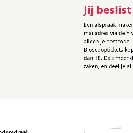
Jij beslis
Een afspraak maken 
mailadres via de Yi
alleen je postcode. 
Bioscooptickets kope
dan 18. Da’s meer da
zaken, en deel je al
andomdraai