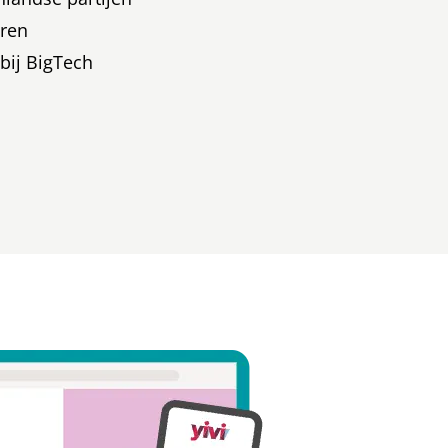
eren
bij BigTech