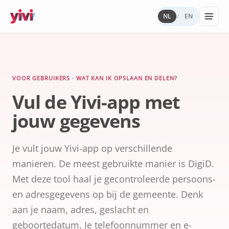
NL
EN
/
Diensten
Mijn Yivi
Digitale
Yivi
VOOR ORGANISATIES
VOOR GEBRUIKERS
WAAROM YIVI
VOOR DE COMMUNITY
Autonomi
landschap
Diensten, sectoren en regelgeving voor
Alles over de Yivi-app op jouw telefoon.
Missie, governance en open source.
Meedenken, bouwen, bijdragen.
VOOR GEBRUIKERS · WAT KAN IK OPSLAAN EN DELEN?
Producten
Yivi in de praktijk.
gebouwd me
Vul de Yivi-app met
Wat kan
Yivi voor
Yivi.
ik
Open
ontwikkela
jouw gegevens
opslaan
source
en delen?
(GitHub)
Kennisban
Sectoren
Energie, zorg
Je vult jouw Yivi-app op verschillende
Privacy
Werken bij
overheid,
en
ons
verzekeringe
manieren. De meest gebruikte manier is DigiD.
veiligheid
Met deze tool haal je gecontroleerde persoons-
Internatio
en adresgegevens op bij de gemeente. Denk
digitale
identiteit
aan je naam, adres, geslacht en
Paspoorten 
geboortedatum. Je telefoonnummer en e-
ID-kaarten v