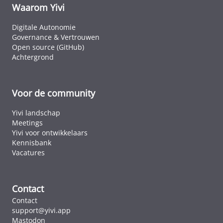
elk land dat 
Waarom Yivi
ICAO-standa
volgt.
Digitale Autonomie
Governance & Vertrouwen
Open source (GitHub)
Achtergrond
Voor de community
Yivi landschap
Meetings
Yivi voor ontwikkelaars
Kennisbank
Vacatures
Contact
Contact
support@yivi.app
Mastodon