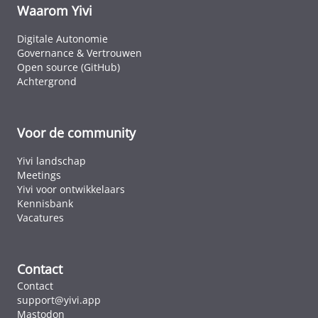
elk land dat 
Waarom Yivi
ICAO-standa
volgt.
Digitale Autonomie
Governance & Vertrouwen
Open source (GitHub)
Achtergrond
Voor de community
Yivi landschap
Meetings
Yivi voor ontwikkelaars
Kennisbank
Vacatures
Contact
Contact
support@yivi.app
Mastodon