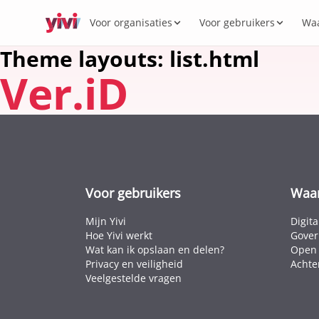
Voor organisaties
Voor gebruikers
Waa
Theme layouts: list.html
Ver.iD
Diens
Mijn Y
Digit
Yivi l
VOOR ORGANISATIES
VOOR GEBRUIKERS
WAAROM YIVI
VOOR DE COMMUNITY
Product
Diensten, sectoren en regelgeving voor
Alles over de Yivi-app op jouw telefoon.
Missie, governance en open source.
Meedenken, bouwen, bijdragen.
Wat k
Open 
Yivi v
Yivi in de praktijk.
Secto
Energie
Privac
Werke
Kenni
Intern
Voor gebruikers
Waar
Paspoor
Mijn Yivi
Digit
Hoe Yivi werkt
Gover
Wat kan ik opslaan en delen?
Open 
Privacy en veiligheid
Achte
Veelgestelde vragen