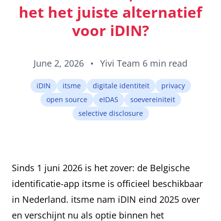
elk land dat 
het het juiste alternatief
ICAO-standa
volgt.
voor iDIN?
June 2, 2026
•
Yivi Team
6 min read
iDIN
itsme
digitale identiteit
privacy
open source
eIDAS
soevereiniteit
selective disclosure
Sinds 1 juni 2026 is het zover: de Belgische
identificatie-app itsme is officieel beschikbaar
in Nederland. itsme nam iDIN eind 2025 over
en verschijnt nu als optie binnen het