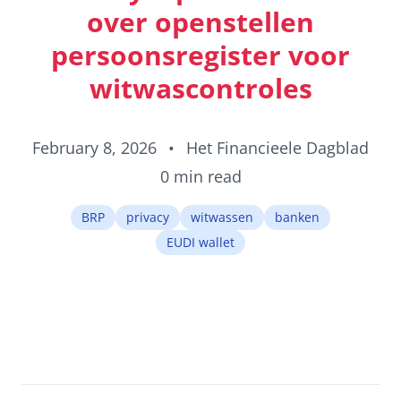
elk land dat 
over openstellen
ICAO-standa
volgt.
persoonsregister voor
witwascontroles
February 8, 2026
•
Het Financieele Dagblad
0 min read
BRP
privacy
witwassen
banken
EUDI wallet